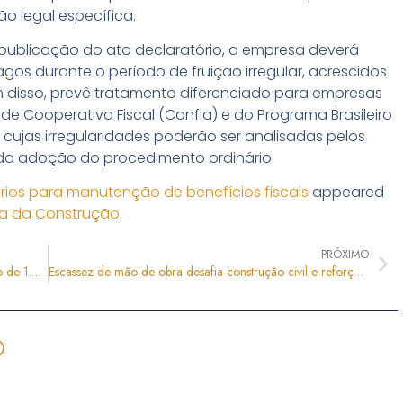
ão legal específica.
 publicação do ato declaratório, a empresa deverá
agos durante o período de fruição irregular, acrescidos
m disso, prevê tratamento diferenciado para empresas
e Cooperativa Fiscal (Confia) e do Programa Brasileiro
cujas irregularidades poderão ser analisadas pelos
 da adoção do procedimento ordinário.
érios para manutenção de benefícios fiscais
appeared
ria da Construção
.
PRÓXIMO
Minha Casa, Minha Vida: MCID autoriza contratação de 1.260 novas unidades habitacionais
Escassez de mão de obra desafia construção civil e reforça agenda de qualificação e inovação