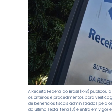
A Receita Federal do Brasil (RFB) publicou
os critérios e procedimentos para verific
de benefícios fiscais administrados pelo ó
da última sexta-feira (3) e entra em vigor