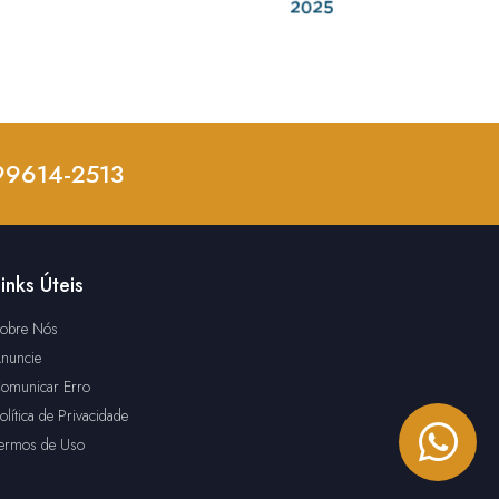
 99614-2513
inks Úteis
obre Nós
nuncie
omunicar Erro
olítica de Privacidade
ermos de Uso