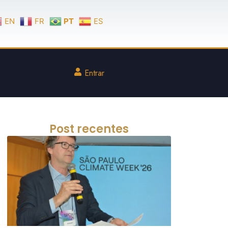
EN
FR
PT
ES
Entrar
Post recentes