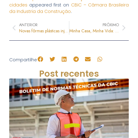
cidades
appeared first on
CBIC – Câmara Brasileira
da Industria da Construção
.
ANTERIOR
PRÓXIMO
Novas fôrmas plásticas injetadas RO FÔRMAS
Minha Casa, Minha Vida: MCID autoriza contratação de 1.260 novas unidades habitacionais
Compartilhe
Post recentes