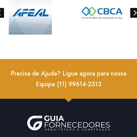
Precisa de Ajuda? Ligue agora para nossa
Equipe (11) 99614-2513