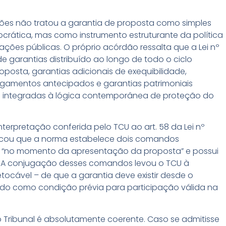
ções não tratou a garantia de proposta como simples
rática, mas como instrumento estruturante da política
tações públicas. O próprio acórdão ressalta que a Lei nº
 de garantias distribuído ao longo de todo o ciclo
posta, garantias adicionais de exequibilidade,
agamentos antecipados e garantias patrimoniais
 e integradas à lógica contemporânea de proteção do
terpretação conferida pelo TCU ao art. 58 da Lei nº
tificou que a norma estabelece dois comandos
da “no momento da apresentação da proposta” e possui
o”. A conjugação desses comandos levou o TCU à
etocável – de que a garantia deve existir desde o
ando como condição prévia para participação válida na
o Tribunal é absolutamente coerente. Caso se admitisse