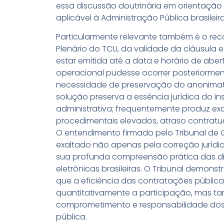
essa discussão doutrinária em orientação 
aplicável à Administração Pública brasileira
Particularmente relevante também é o reco
Plenário do TCU, da validade da cláusula 
estar emitida até a data e horário de abe
operacional pudesse ocorrer posteriormen
necessidade de preservação do anonimato 
solução preserva a essência jurídica do i
administrativa; frequentemente produz exa
procedimentais elevados, atraso contratual
O entendimento firmado pelo Tribunal de 
exaltado não apenas pela correção juríd
sua profunda compreensão prática das dis
eletrônicas brasileiras. O Tribunal demons
que a eficiência das contratações públi
quantitativamente a participação, mas t
comprometimento e responsabilidade dos
pública.