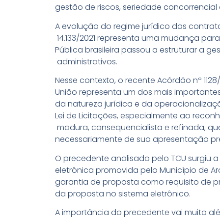
gestão de riscos, seriedade concorrencial e
A
evolução
do regime
jurídico
das
contrat
14.133/2021
representa
uma
mudança
para
Pública
brasileira
passou
a
estruturar
a
ge
administrativos.
Nesse
contexto
, o
recente
Acórdão
nº 112
União
representa
um dos
mais
importante
da
natureza
jurídica
e da
operacionalizaç
Lei de
Licitações
,
especialmente
ao
reconh
madura,
consequencialista
e
refinada
,
qu
necessariamente de
sua
apresentação
pr
O precedente analisado pelo TCU surgiu a 
eletrônica promovida pelo Município de Ar
garantia de proposta como requisito de p
da proposta no sistema eletrônico.
A importância do precedente vai muito a