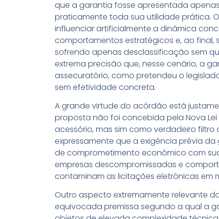
que a garantia fosse apresentada apenas a
praticamente toda sua utilidade prática. O 
influenciar artificialmente a dinâmica con
comportamentos estratégicos e, ao final, 
sofrendo apenas desclassificação sem q
extrema precisão que, nesse cenário, a gar
assecuratório, como pretendeu o legislado
sem efetividade concreta.
A grande virtude do acórdão está justam
proposta não foi concebida pela Nova Le
acessório, mas sim como verdadeiro filtro
expressamente que a exigência prévia da 
de comprometimento econômico com sua o
empresas descompromissadas e comporta
contaminam as licitações eletrônicas em
Outro aspecto extremamente relevante do
equivocada premissa segundo a qual a gar
objetos de elevada complexidade técnica.