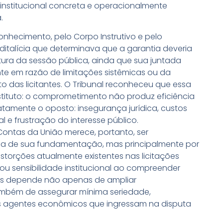
institucional concreta e operacionalmente
.
nhecimento, pelo Corpo Instrutivo e pelo
editalícia que determinava que a garantia deveria
rtura da sessão pública, ainda que sua juntada
te em razão de limitações sistêmicas ou da
das licitantes. O Tribunal reconheceu que essa
nstituto: o comprometimento não produz eficiência
tamente o oposto: insegurança jurídica, custos
 e frustração do interesse público.
Contas da União merece, portanto, ser
ica de sua fundamentação, mas principalmente por
torções atualmente existentes nas licitações
trou sensibilidade institucional ao compreender
cas depende não apenas de ampliar
ambém de assegurar mínima seriedade,
 agentes econômicos que ingressam na disputa