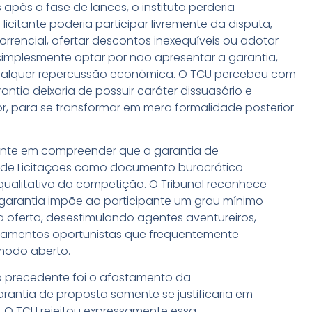
pós a fase de lances, o instituto perderia
licitante poderia participar livremente da disputa,
correncial, ofertar descontos inexequíveis ou adotar
simplesmente optar por não apresentar a garantia,
ualquer repercussão econômica. O TCU percebeu com
antia deixaria de possuir caráter dissuasório e
r, para se transformar em mera formalidade posterior
ente em compreender que a garantia de
i de Licitações como documento burocrático
 qualitativo da competição. O Tribunal reconhece
garantia impõe ao participante um grau mínimo
ferta, desestimulando agentes aventureiros,
mentos oportunistas que frequentemente
 modo aberto.
 precedente foi o afastamento da
antia de proposta somente se justificaria em
 O TCU rejeitou expressamente essa