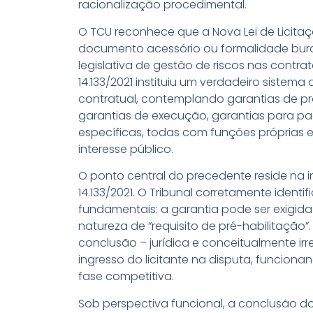
racionalização procedimental.
O TCU reconhece que a Nova Lei de Licita
documento acessório ou formalidade buroc
legislativa de gestão de riscos nas contra
14.133/2021 instituiu um verdadeiro sistema
contratual, contemplando garantias de pro
garantias de execução, garantias para p
específicas, todas com funções próprias
interesse público.
O ponto central do precedente reside na in
14.133/2021. O Tribunal corretamente iden
fundamentais: a garantia pode ser exigi
natureza de “requisito de pré-habilitaçã
conclusão – jurídica e conceitualmente irr
ingresso do licitante na disputa, funcion
fase competitiva.
Sob perspectiva funcional, a conclusão d