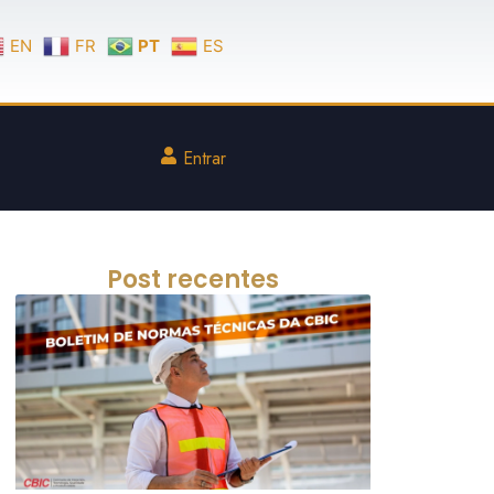
EN
FR
PT
ES
Entrar
Post recentes