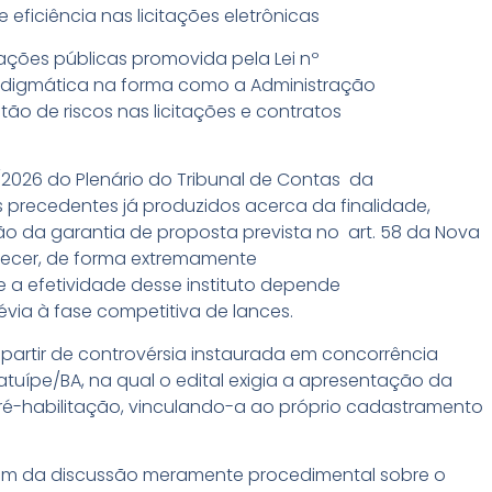
 eficiência nas licitações eletrônicas
ações
públicas
promovida
pela Lei nº
digmática
na
forma
como
a Administração
stão
de
riscos
nas
licitações
e contratos
8/2026 do
Plenário
do Tribunal de Contas
da
s
precedentes
já
produzidos
acerca
da
finalidade,
ão
da
garantia
de
proposta
prevista
no
art. 58 da Nova
ecer
, de forma extremamente
e
a
efetividade
desse
instituto
depende
évia
à
fase
competitiva
de lances.
partir de controvérsia instaurada em concorrência
atuípe/BA, na qual o edital exigia a apresentação da
ré-habilitação, vinculando-a ao próprio cadastramento
lém da discussão meramente procedimental sobre o