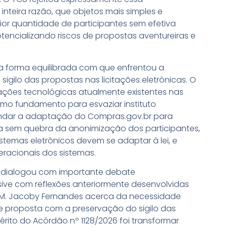
 inteira razão, que objetos mais simples e
r quantidade de participantes sem efetiva
ncializando riscos de propostas aventureiras e
forma equilibrada com que enfrentou a
sigilo das propostas nas licitações eletrônicas. O
ações tecnológicas atualmente existentes nas
mo fundamento para esvaziar instituto
endar a adaptação do Compras.gov.br para
ia sem quebra da anonimização dos participantes,
stemas eletrônicos devem se adaptar à lei, e
peracionais dos sistemas.
l dialogou com importante debate
lusive com reflexões anteriormente desenvolvidas
Q. M. Jacoby Fernandes acerca da necessidade
de proposta com a preservação do sigilo das
érito do Acórdão nº 1128/2026 foi transformar