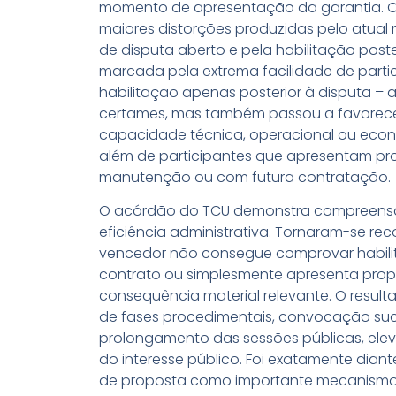
momento de apresentação da garantia. O 
maiores distorções produzidas pelo atual
de disputa aberto e pela habilitação post
marcada pela extrema facilidade de parti
habilitação apenas posterior à disputa – 
certames, mas também passou a favorecer
capacidade técnica, operacional ou econô
além de participantes que apresentam p
manutenção ou com futura contratação.
O acórdão do TCU demonstra compreensã
eficiência administrativa. Tornaram-se re
vencedor não consegue comprovar habilit
contrato ou simplesmente apresenta prop
consequência material relevante. O result
de fases procedimentais, convocação suce
prolongamento das sessões públicas, ele
do interesse público. Foi exatamente dian
de proposta como importante mecanismo 