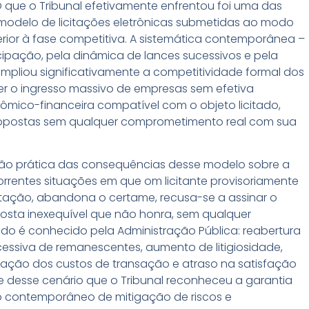
que o Tribunal efetivamente enfrentou foi uma das
 modelo de licitações eletrônicas submetidas ao modo
erior à fase competitiva. A sistemática contemporânea –
cipação, pela dinâmica de lances sucessivos e pela
ampliou significativamente a competitividade formal dos
 o ingresso massivo de empresas sem efetiva
mico-financeira compatível com o objeto licitado,
ropostas sem qualquer comprometimento real com sua
o prática das consequências desse modelo sobre a
correntes situações em que om licitante provisoriamente
ação, abandona o certame, recusa-se a assinar o
osta inexequível que não honra, sem qualquer
ado é conhecido pela Administração Pública: reabertura
ssiva de remanescentes, aumento de litigiosidade,
vação dos custos de transação e atraso na satisfação
te desse cenário que o Tribunal reconheceu a garantia
contemporâneo de mitigação de riscos e