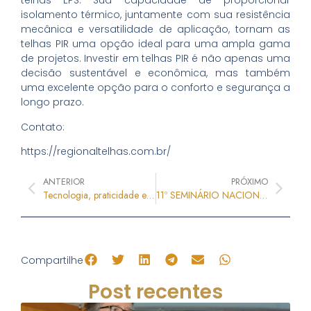
telhas EPS. Sua capacidade de proporcionar
isolamento térmico, juntamente com sua resistência
mecânica e versatilidade de aplicação, tornam as
telhas PIR uma opção ideal para uma ampla gama
de projetos. Investir em telhas PIR é não apenas uma
decisão sustentável e econômica, mas também
uma excelente opção para o conforto e segurança a
longo prazo.
Contato:
https://regionaltelhas.com.br/
ANTERIOR
PRÓXIMO
Tecnologia, praticidade e segurança: saiba mais sobre a linha de fechaduras digitais da Soprano
11º SEMINÁRIO NACIONAL | TRIBUTAÇÃO E LEGISLAÇÃO DA CONSTRUÇÃO CIVIL 23 e 24 de Outubro | Local: APeMEC – São Paulo | Presencial e Online
Compartilhe
Post recentes