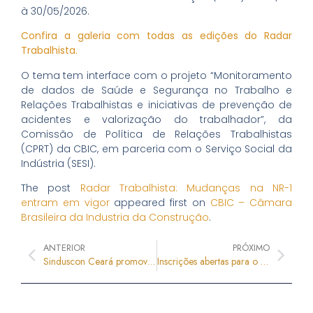
à 30/05/2026.
Confira a galeria com todas as edições do Radar
Trabalhista.
O tema tem interface com o projeto “Monitoramento
de dados de Saúde e Segurança no Trabalho e
Relações Trabalhistas e iniciativas de prevenção de
acidentes e valorização do trabalhador”, da
Comissão de Política de Relações Trabalhistas
(CPRT) da CBIC, em parceria com o Serviço Social da
Indústria (SESI).
The post
Radar Trabalhista: Mudanças na NR-1
entram em vigor
appeared first on
CBIC – Câmara
Brasileira da Industria da Construção
.
ANTERIOR
PRÓXIMO
Sinduscon Ceará promove edição do “Sinduscon em Todo Canto” em Sobral com foco em liderança, estratégia e crescimento no setor da construção
Inscrições abertas para o FIERGS apresenta: Encontro CBIC de Incorporadores e Construtores 2026 | Sul