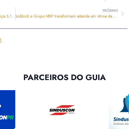
PRÓXIMO
Construção cria 154 mil empregos em 2026 e alcança 3,1 milhões de trabalhadores formais
Isoblock e Grupo MBP transformam estande em vitrine da construção industrializada na Expo Construção OffSite 2026
PARCEIROS DO GUIA