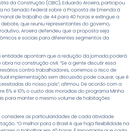
tria da Construção (CBIC), Eduardo Aroeira, participou
lica no Senado Federal sobre a Proposta de Emenda à
manal de trabalho de 44 para 40 horas e extingue a
 o debate, que reuniu representantes do governo,
rodutivo, Aroeira defendeu que a proposta seja
ômicos e sociais para diferentes segmentos da
da entidade apontam que a redução da jornada poderá
obra na construção civil. “Se a gente discutir essa
ários contra trabalhadores, corremos o risco de
ntual implementação sem discussão pode causar, que é
cessitadas do nosso país”, afirmou. De acordo com a
tre 6% e 10% o custo das moradias do programa Minha
onais para manter o mesmo volume de habitações
considere as particularidades de cada atividade
ão. “O melhor para o Brasil é que haja flexibilidade na
etores a trabalhar em 40 horas. É importante que cada