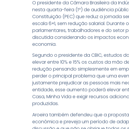
O presidente da Câmara Brasileira da Indús
nesta quarta-feira (1º) de audiência púb
Constituição (PEC) que reduz a jornada se
escala 6×1, sem redução salarial. Durante
parlamentares, trabalhadores e do setor p
discutida considerando os impactos econ
economia.
Segundo o presidente da CBIC, estudos 
elevar entre 10% e 15% os custos da mão de 
redução pensando simplesmente em empres
perder o principal problema que uma eve
justamente prejudicar as pessoas mais ne
entidade, esse aumento poderá elevar en
Casa, Minha Vida e exigir recursos adici
produzidas.
Aroeira também defendeu que a proposta 
econômica e preveja um período de adaptaç
discussão e que não se obrigue todos os s