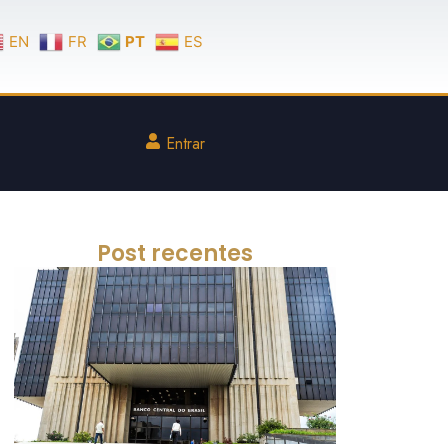
EN
FR
PT
ES
Entrar
Post recentes