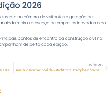
dição 2026
scimento no número de visitantes e geração de
iar ainda mais a presença de empresas inovadoras no
incipais pontos de encontro da construção civil no
s acompanham de perto cada edição.
PRÓXIMO
Construção sustentável ganha destaque durante a FEICON 2026
Seminário Internacional de Retrofit trará exemplos icônicos de Paris e Londres para São Paulo