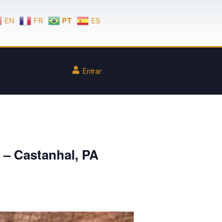
EN
FR
PT
ES
Entrar
 – Castanhal, PA