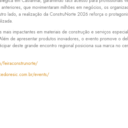
tégica em Castanhal, garantindo fácil acesso para profissionais v
 anteriores, que movimentaram milhões em negócios, os organiz
 outro lado, a realização da ConstruNorte 2026 reforça o protag
lizada.
 mais impactantes em materiais de construção e serviços especia
. Além de apresentar produtos inovadores, o evento promove o deb
rticipar deste grande encontro regional posiciona sua marca no c
/feiraconstrunorte/
ecedoresic.com.br/events/