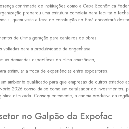
resença confirmada de instituições como a Caixa Econômica Feder
rganização preparou uma estrutura completa para facilitar o fec
demais, quem visita a feira de construção no Pará encontrará dest
entos de última geração para canteiros de obras;
s voltadas para a produtividade da engenharia;
em às demandas específicas do clima amazônico;
ra estimular a troca de experiências entre expositores.
 um ambiente qualificado para que empresas de outros estados a
orte 2026 consolida-se como um catalisador de investimentos, per
stica otimizada. Consequentemente, a cadeia produtiva da regiã
setor no Galpão da Expofac