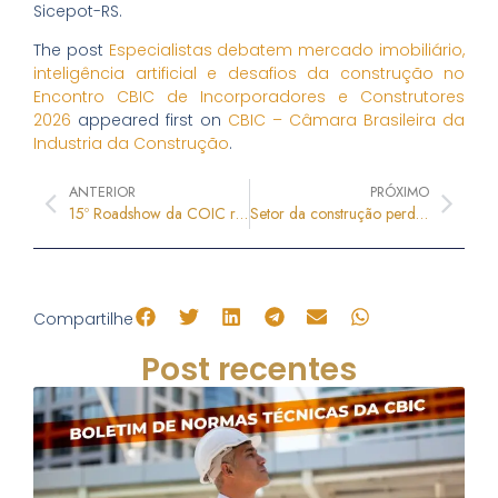
Sicepot-RS.
The post
Especialistas debatem mercado imobiliário,
inteligência artificial e desafios da construção no
Encontro CBIC de Incorporadores e Construtores
2026
appeared first on
CBIC – Câmara Brasileira da
Industria da Construção
.
ANTERIOR
PRÓXIMO
15º Roadshow da COIC reúne lideranças para discutir investimentos e o futuro das obras industriais e corporativas
Setor da construção perde Marcos Galindo Pereira Lopes aos 68 anos
Compartilhe
Post recentes