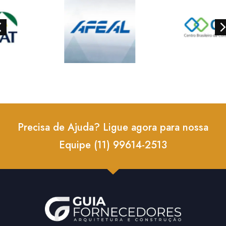
Precisa de Ajuda? Ligue agora para nossa
Equipe (11) 99614-2513