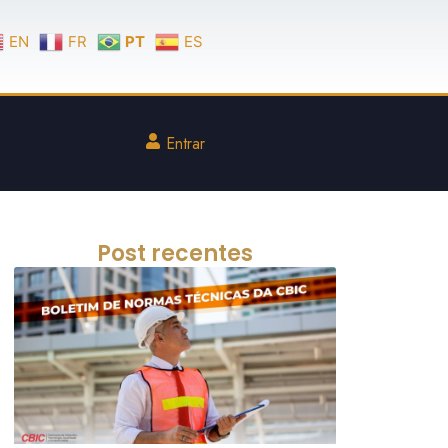
EN
FR
PT
ES
Entrar
Post recentes