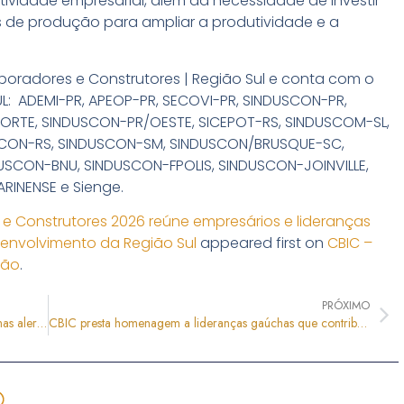
tividade empresarial, além da necessidade de investir
 de produção para ampliar a produtividade e a
poradores e Construtores | Região Sul e conta com o
L: ADEMI-PR, APEOP-PR, SECOVI-PR, SINDUSCON-PR,
RTE, SINDUSCON-PR/OESTE, SICEPOT-RS, SINDUSCOM-SL,
SCON-RS, SINDUSCON-SM, SINDUSCON/BRUSQUE-SC,
USCON-BNU, SINDUSCON-FPOLIS, SINDUSCON-JOINVILLE,
INENSE e Sienge.
 e Construtores 2026 reúne empresários e lideranças
envolvimento da Região Sul
appeared first on
CBIC –
ção
.
PRÓXIMO
CBIC avalia como positiva nova redução da Selic, mas alerta para manutenção de juros elevados
CBIC presta homenagem a lideranças gaúchas que contribuíram para o fortalecimento da construção brasileira