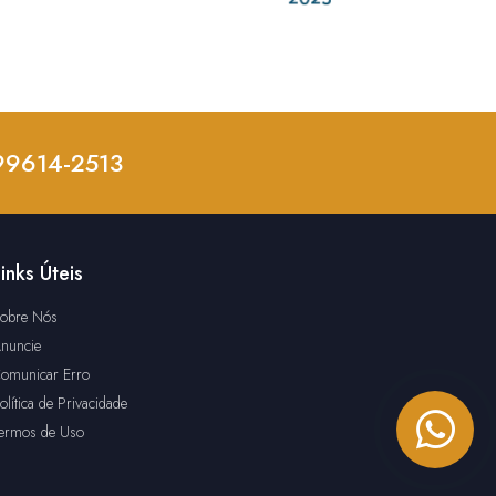
 99614-2513
inks Úteis
obre Nós
nuncie
omunicar Erro
olítica de Privacidade
ermos de Uso