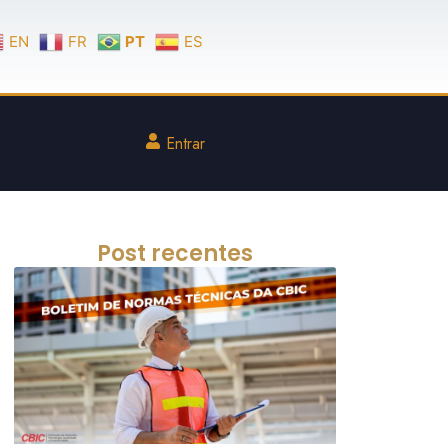
EN
FR
PT
ES
Entrar
Post recentes