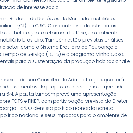
ter financiamento habitacional, ambiente legislativo,
itação de interesse social.
om a
Rodada de Negócios do Mercado Imobiliário
,
liária (CII) da CBIC. O encontro vai discutir temas
o da habitação, à reforma tributária, ao ambiente
mobiliário brasileiro. Também estão previstas análises
a o setor, como o Sistema Brasileiro de Poupança e
o Tempo de Serviço (FGTS) e o programa Minha Casa,
ntais para a sustentação da produção habitacional e
a reunião do seu
Conselho de Administração
, que terá
desdobramentos da proposta de redução da jornada
ala 6×1. A pauta também prevê uma apresentação
obre FGTS e FINEP, com participação prevista do Diretor
drigo Hori. O cientista político Leonardo Barreto
político nacional e seus impactos para o ambiente de