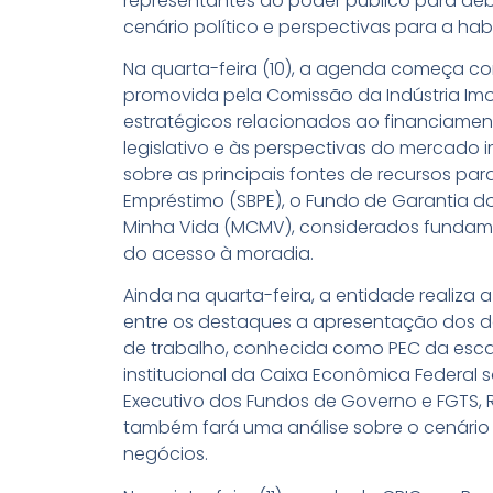
representantes do poder público para deba
cenário político e perspectivas para a hab
Na quarta-feira (10), a agenda começa c
promovida pela Comissão da Indústria Imobi
estratégicos relacionados ao financiament
legislativo e às perspectivas do mercado i
sobre as principais fontes de recursos par
Empréstimo (SBPE), o Fundo de Garantia d
Minha Vida (MCMV), considerados fundame
do acesso à moradia.
Ainda na quarta-feira, a entidade realiza 
entre os destaques a apresentação dos 
de trabalho, conhecida como PEC da esc
institucional da Caixa Econômica Federal s
Executivo dos Fundos de Governo e FGTS, Ro
também fará uma análise sobre o cenário 
negócios.