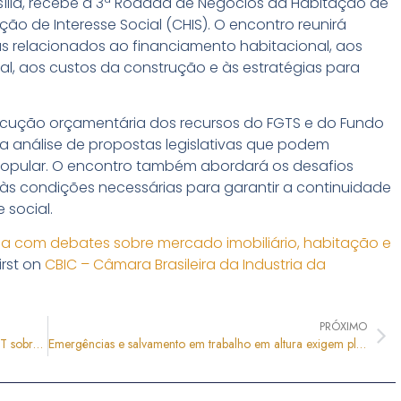
sília, recebe a
3ª Rodada de Negócios da Habitação de
ão de Interesse Social (CHIS). O encontro reunirá
as relacionados ao financiamento habitacional, aos
al, aos custos da construção e às estratégias para
ecução orçamentária dos recursos do FGTS e do Fundo
a análise de propostas legislativas que podem
opular. O encontro também abordará os desafios
às condições necessárias para garantir a continuidade
 social.
a com debates sobre mercado imobiliário, habitação e
rst on
CBIC – Câmara Brasileira da Industria da
PRÓXIMO
Radar Trabalhista: Câmara aprova convenção da OIT sobre segurança e saúde no trabalho
Emergências e salvamento em trabalho em altura exigem planejamento prévio e equipes capacitadas