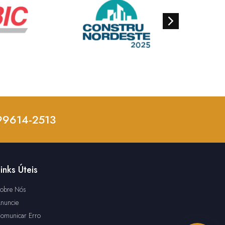
 99614-2513
inks Úteis
obre Nós
nuncie
omunicar Erro