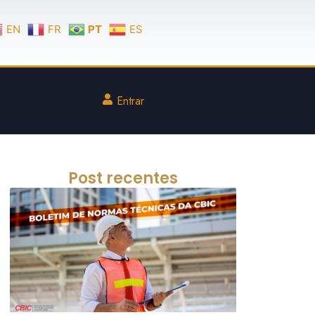
EN
FR
PT
ES
Entrar
Post recentes