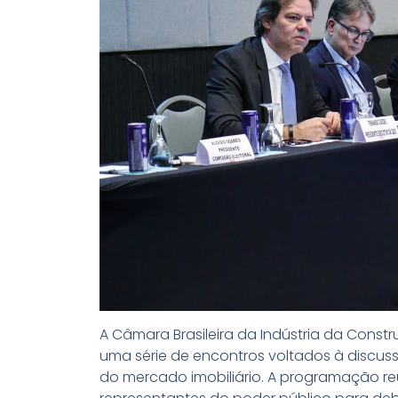
A Câmara Brasileira da Indústria da Construç
uma série de encontros voltados à discuss
do mercado imobiliário. A programação reún