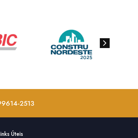
 99614-2513
inks Úteis