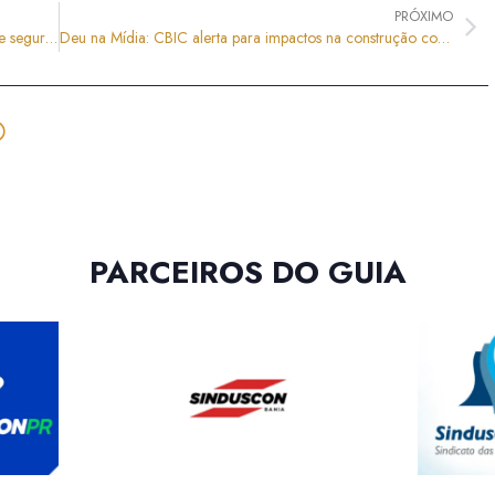
PRÓXIMO
Nova NR-1: CBIC debate riscos psicossociais, GRO e segurança jurídica em evento online
Deu na Mídia: CBIC alerta para impactos na construção com possível redução da jornada de trabalho
PARCEIROS DO GUIA