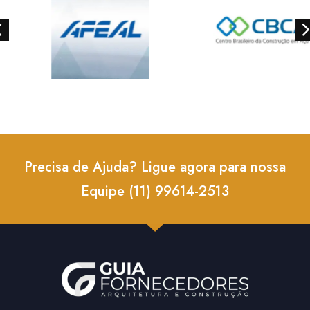
Precisa de Ajuda? Ligue agora para nossa
Equipe (11) 99614-2513