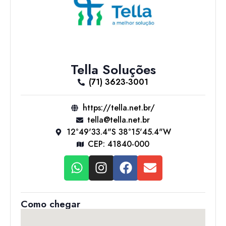
Tella Soluções
(71) 3623-3001
https://tella.net.br/
tella@tella.net.br
12°49'33.4"S 38°15'45.4"W
CEP: 41840-000
Como chegar