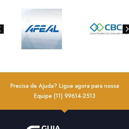
Precisa de Ajuda? Ligue agora para nossa
Equipe (11) 99614-2513