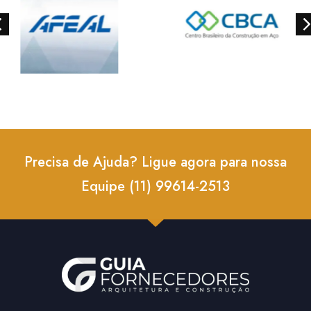
Precisa de Ajuda? Ligue agora para nossa
Equipe (11) 99614-2513