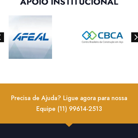
APOIO INSTITUCIONAL
Precisa de Ajuda? Ligue agora para nossa
Equipe (11) 99614-2513